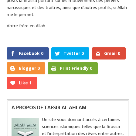
posts là firassa portant sur les mouvements des pervers
narcissiques et des traîtres, ainsi que d’autres profils, si Allah
me le permet.
Votre frère en Allah
0
Shares
Facebook
0
Twitter
0
Gmail
0
Blogger
0
Print Friendly
0
Like
1
A PROPOS DE TAFSIR AL AHLAM
Un site vous donnant accès à certaines
sciences islamiques telles que la firassa
et l’interprétation des rêves entre autres,