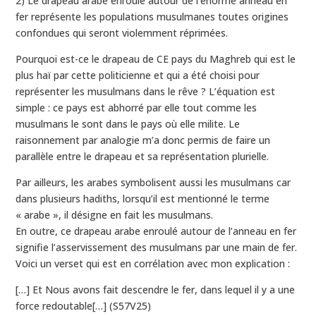
2) Le drapeau arabe enroulé autour de l’énorme anneau en
fer représente les populations musulmanes toutes origines
confondues qui seront violemment réprimées.
Pourquoi est-ce le drapeau de CE pays du Maghreb qui est le
plus haï par cette politicienne et qui a été choisi pour
représenter les musulmans dans le rêve ? L’équation est
simple : ce pays est abhorré par elle tout comme les
musulmans le sont dans le pays où elle milite. Le
raisonnement par analogie m’a donc permis de faire un
parallèle entre le drapeau et sa représentation plurielle.
Par ailleurs, les arabes symbolisent aussi les musulmans car
dans plusieurs hadiths, lorsqu’il est mentionné le terme
« arabe », il désigne en fait les musulmans.
En outre, ce drapeau arabe enroulé autour de l’anneau en fer
signifie l’asservissement des musulmans par une main de fer.
Voici un verset qui est en corrélation avec mon explication :
[…] Et Nous avons fait descendre le fer, dans lequel il y a une
force redoutable[…] (S57V25)