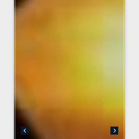
UNE SŒUR M’A
PROPOSÉE DE
TÉMOIGNER, JE
VOUS LAISSE LIRE
SON