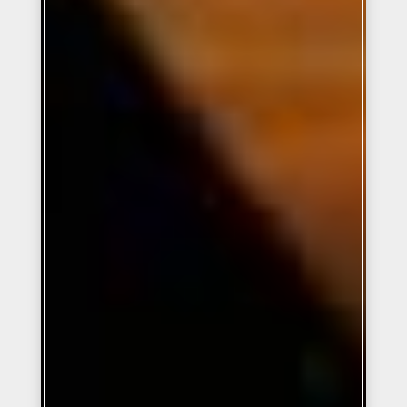
TÉMOIGNAGE
par
Tafsir Al Ahlam
|
28 avril 2019
|
Roqia
| 0 Commentaires
LIRE LA SUITE